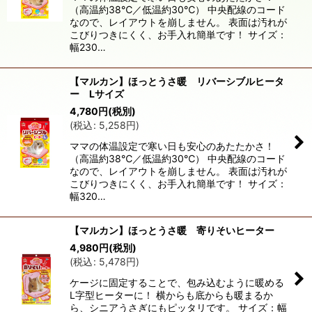
（高温約38℃／低温約30℃） 中央配線のコード
絞り込む
なので、レイアウトを崩しません。 表面は汚れが
こびりつきにくく、お手入れ簡単です！ サイズ：
幅230…
【マルカン】ほっとうさ暖 リバーシブルヒータ
ー Lサイズ
4,780
円
(税別)
(
税込
:
5,258
円
)
ママの体温設定で寒い日も安心のあたたかさ！
（高温約38℃／低温約30℃） 中央配線のコード
なので、レイアウトを崩しません。 表面は汚れが
こびりつきにくく、お手入れ簡単です！ サイズ：
幅320…
【マルカン】ほっとうさ暖 寄りそいヒーター
4,980
円
(税別)
(
税込
:
5,478
円
)
ケージに固定することで、包み込むように暖める
L字型ヒーターに！ 横からも底からも暖まるか
ら、シニアうさぎにもピッタリです。 サイズ：幅