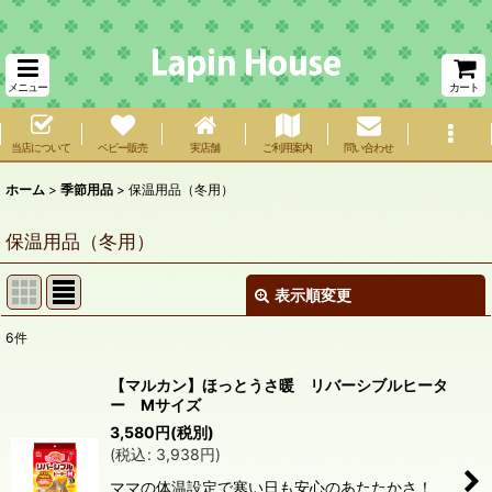
メニュー
カート
当店について
ベビー販売
実店舗
ご利用案内
問い合わせ
ホーム
>
季節用品
>
保温用品（冬用）
保温用品（冬用）
表示順変更
閉じる
6
件
表示数
:
【マルカン】ほっとうさ暖 リバーシブルヒータ
ー Mサイズ
在庫あり
3,580
円
(税別)
(
税込
:
3,938
円
)
並び順
:
ママの体温設定で寒い日も安心のあたたかさ！