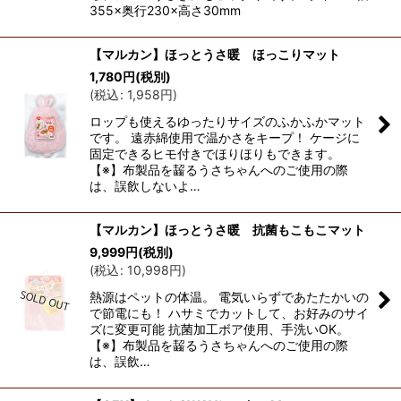
355×奥行230×高さ30mm
【マルカン】ほっとうさ暖 ほっこりマット
1,780
円
(税別)
(
税込
:
1,958
円
)
ロップも使えるゆったりサイズのふかふかマット
です。 遠赤綿使用で温かさをキープ！ ケージに
固定できるヒモ付きでほりほりもできます。
【※】布製品を齧るうさちゃんへのご使用の際
は、誤飲しないよ…
【マルカン】ほっとうさ暖 抗菌もこもこマット
9,999
円
(税別)
(
税込
:
10,998
円
)
熱源はペットの体温。 電気いらずであたたかいの
で節電にも！ ハサミでカットして、お好みのサイ
ズに変更可能 抗菌加工ボア使用、手洗いOK。
【※】布製品を齧るうさちゃんへのご使用の際
は、誤飲…