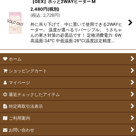
【GEX】ホッと2WAYヒーター M
2,480
円
(税別)
(
税込
:
2,728
円
)
外に吊り下げて、中に置いて使用できる2WAYヒ
ーター。 温度が選べるリバーシブル。 うさちゃ
んの寒さ対策の必需品です！ 定格消費電力: 6W
高温面:34℃ 中低温面:28℃(温度設定精度…
ホーム
ショッピングカート
マイページ
最近チェックしたアイテム
特定商取引法表示
ご利用案内
お問い合わせ