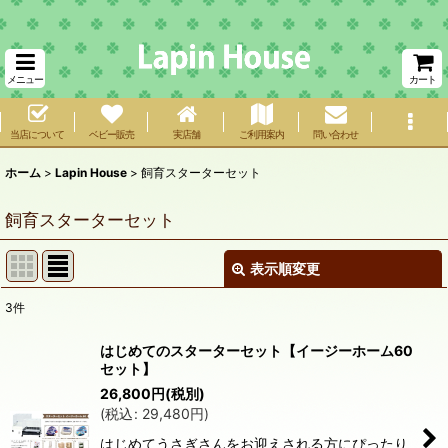
メニュー
カート
当店について
ベビー販売
実店舗
ご利用案内
問い合わせ
ホーム
>
Lapin House
>
飼育スターターセット
飼育スターターセット
表示順変更
閉じる
3
件
表示数
:
はじめてのスターターセット【イージーホーム60
セット】
在庫あり
26,800
円
(税別)
(
税込
:
29,480
円
)
並び順
:
はじめてうさぎさんをお迎えされる方にぴったり