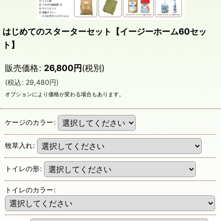
はじめてのスターターセット【イージーホーム60セッ
ト】
販売価格
:
26,800
円
(税別)
(
税込
:
29,480
円
)
オプションにより価格が変わる場合もあります。
ケージのカラー
:
牧草入れ
:
トイレの形
:
トイレのカラー
: