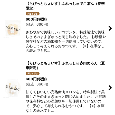
【らびっとちょいす】ふれっしゅでこぽん（春季
限定）
600
円
(税別)
(
税込
:
660
円
)
さわやかで美味しいデコポンを、特殊製法で美味
しさそのままぎゅっと閉じ込めました。 お砂糖や
保存料などの添加物を一切使用していないので、
安心して与えられるおやつです。 【※】在庫なし
の表示でも店…
【らびっとちょいす】ふれっしゅ赤肉めろん（夏
季限定）
600
円
(税別)
(
税込
:
660
円
)
甘くておいしい完熟赤肉メロンを、特殊製法で美
味しさそのままぎゅっと閉じ込めました。 お砂糖
や保存料などの添加物を一切使用していないの
で、安心して与えられるおやつです。 【※】在庫
なしの表示でも…