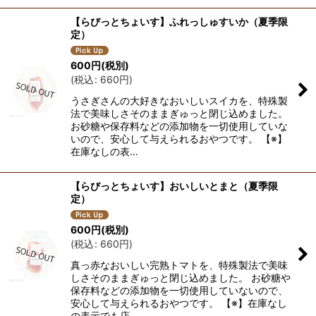
【らびっとちょいす】ふれっしゅすいか（夏季限
定）
600
円
(税別)
(
税込
:
660
円
)
うさぎさんの大好きなおいしいスイカを、特殊製
法で美味しさそのままぎゅっと閉じ込めました。
お砂糖や保存料などの添加物を一切使用していな
いので、安心して与えられるおやつです。 【※】
在庫なしの表…
【らびっとちょいす】おいしいとまと（夏季限
定）
600
円
(税別)
(
税込
:
660
円
)
真っ赤なおいしい完熟トマトを、特殊製法で美味
しさそのままぎゅっと閉じ込めました。 お砂糖や
保存料などの添加物を一切使用していないので、
安心して与えられるおやつです。 【※】在庫なし
の表示でも店…