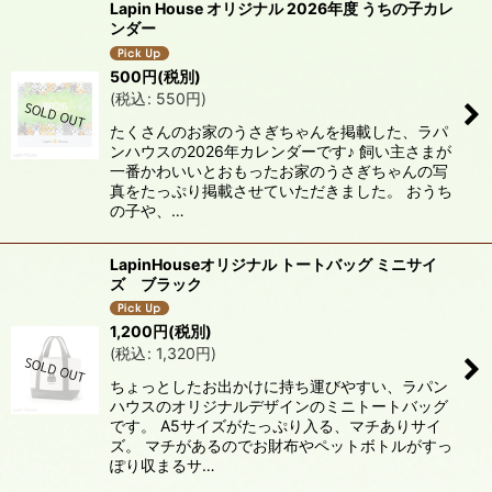
Lapin House オリジナル 2026年度 うちの子カレ
ンダー
500
円
(税別)
(
税込
:
550
円
)
たくさんのお家のうさぎちゃんを掲載した、ラパ
ンハウスの2026年カレンダーです♪ 飼い主さまが
一番かわいいとおもったお家のうさぎちゃんの写
真をたっぷり掲載させていただきました。 おうち
の子や、…
LapinHouseオリジナル トートバッグ ミニサイ
ズ ブラック
1,200
円
(税別)
(
税込
:
1,320
円
)
ちょっとしたお出かけに持ち運びやすい、ラパン
ハウスのオリジナルデザインのミニトートバッグ
です。 A5サイズがたっぷり入る、マチありサイ
ズ。 マチがあるのでお財布やペットボトルがすっ
ぽり収まるサ…