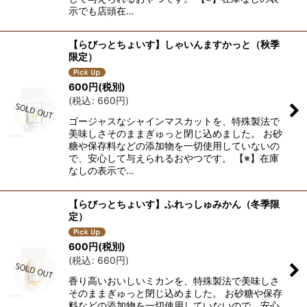
示でも店頭在…
【らびっとちょいす】しゃいんますかっと（秋季
限定）
600
円
(税別)
(
税込
:
660
円
)
ゴージャスなシャインマスカットを、特殊製法で
美味しさそのままぎゅっと閉じ込めました。 お砂
糖や保存料などの添加物を一切使用していないの
で、安心して与えられるおやつです。 【※】在庫
なしの表示で…
【らびっとちょいす】ふれっしゅみかん（冬季限
定）
600
円
(税別)
(
税込
:
660
円
)
香り高いおいしいミカンを、特殊製法で美味しさ
そのままぎゅっと閉じ込めました。 お砂糖や保存
料などの添加物を一切使用していないので、安心