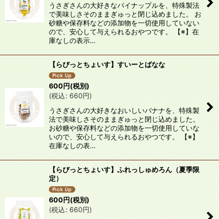
うさぎさんの大好きなパイナップルを、特殊製法
で美味しさそのままぎゅっと閉じ込めました。 お
砂糖や保存料などの添加物を一切使用していない
ので、安心して与えられるおやつです。 【※】在
庫なしの表示…
【らびっとちょいす】すいーとばなな
600
円
(税別)
(
税込
:
660
円
)
うさぎさんの大好きなおいしいバナナを、特殊製
法で美味しさそのままぎゅっと閉じ込めました。
お砂糖や保存料などの添加物を一切使用していな
いので、安心して与えられるおやつです。 【※】
在庫なしの表…
【らびっとちょいす】ふれっしゅめろん（夏季限
定）
600
円
(税別)
(
税込
:
660
円
)