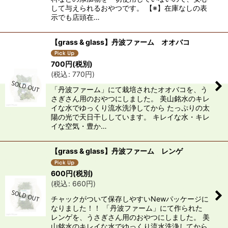
して与えられるおやつです。 【※】在庫なしの表
示でも店頭在…
【grass & glass】丹波ファーム オオバコ
700
円
(税別)
(
税込
:
770
円
)
「丹波ファーム」にて栽培されたオオバコを、う
さぎさん用のおやつにしました。 美山銘水のキレ
イな水でゆっくり流水洗浄してから たっぷりの太
陽の光で天日干ししています。 キレイな水・キレ
イな空気・豊か…
【grass & glass】丹波ファーム レンゲ
600
円
(税別)
(
税込
:
660
円
)
チャックがついて保存しやすいNewパッケージに
なりました！！ 「丹波ファーム」にて作られた
レンゲを、うさぎさん用のおやつにしました。 美
山銘水のキレイな水でゆっくり流水洗浄してから