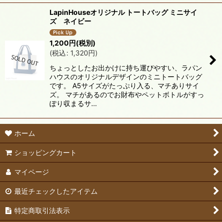
LapinHouseオリジナル トートバッグ ミニサイ
ズ ネイビー
1,200
円
(税別)
(
税込
:
1,320
円
)
ちょっとしたお出かけに持ち運びやすい、ラパン
ハウスのオリジナルデザインのミニトートバッグ
です。 A5サイズがたっぷり入る、マチありサイ
ズ。 マチがあるのでお財布やペットボトルがすっ
ぽり収まるサ…
ホーム
ショッピングカート
マイページ
最近チェックしたアイテム
特定商取引法表示