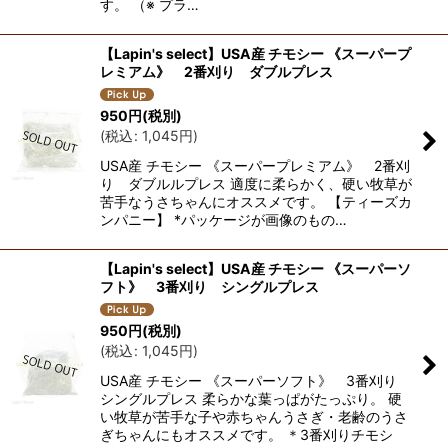
す。 （※ プラ…
【Lapin's select】USA産 チモシー 《スーパープ
レミアム》 2番刈り ダブルプレス
950
円
(税別)
(
税込
:
1,045
円
)
USA産 チモシー 《スーパープレミアム》 2番刈
り ダブルルプレス 適度に柔らかく、硬い牧草が
苦手なうさちゃんにオススメです。 【ティーズカ
ンパニー】 *パッケージが画像のもの…
【Lapin's select】USA産 チモシー 《スーパーソ
フト》 3番刈り シングルプレス
950
円
(税別)
(
税込
:
1,045
円
)
USA産 チモシー 《スーパーソフト》 3番刈り
シングルプレス 柔らかな葉っぱがたっぷり。 硬
い牧草が苦手な子や赤ちゃんうさぎ・老齢のうさ
ぎちゃんにもオススメです。 ＊3番刈りチモシ