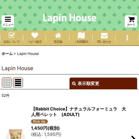
メニュー
カート
当店について
ベビー販売
実店舗
ご利用案内
問い合わせ
ホーム
>
Lapin House
Lapin House
表示順変更
閉じる
52
件
サブカテゴリ
:
【Rabbit Choice】ナチュラルフォーミュラ 大
人用ペレット (ADULT)
表示数
:
1,450
円
(税別)
在庫あり
(
税込
:
1,595
円
)