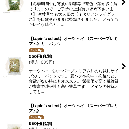
【冬季期間中は寒波の影響等で茶色い葉が多く混
じりますので、ご了承の上お買い求め下さいま
せ】 生牧草でも大人気の【イタリアンライグラ
ス】を自然そのままに乾燥させました。 とっても
キレイな緑色と、…
【Lapin's select】オーツ ヘイ 《スーパープレミ
アム》ミニパック
550
円
(税別)
(
税込
:
605
円
)
オーツヘイ 《スーパープレミアム》のお試しサイ
ズのミニパックです。 夏バテや病中・病後など、
食欲がない時にもオススメ。 栄養価が高く繊維質
が豊富で嗜好性も高い牧草です。 メインの牧草と
しても…
【Lapin's select】オーツ ヘイ 《スーパープレミ
アム》
950
円
(税別)