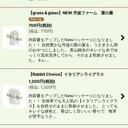
【grass & glass】NEW 丹波ファーム 栗の葉
700
円
(税別)
(
税込
:
770
円
)
内容量をアップしたNewパッケージになりまし
た！！ 自然豊かな丹波の栗の葉を、うさぎさん用
のおやつにしました。 美山銘水のキレイな水でゆ
っくり流水洗浄してから、そのまま乾燥させまし
た。 キレ…
【Rabbit Choice】イタリアンライグラス
1,200
円
(税別)
(
税込
:
1,320
円
)
内容量をアップしたNewパッケージになりまし
た！！ 生牧草でも大人気の【イタリアンライグラ
ス】を自然そのままに乾燥させました。 とっても
キレイな緑色と、香ばしく甘いいい香りで、牧草
が苦手なうさ…