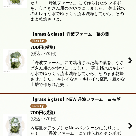
た！！ 「丹波ファーム」にて作られたタンポポ
を、うさぎさん用のおやつにしました。 美山銘水
のキレイな水でゆっくり流水洗浄してから、その
まま乾燥させま…
【grass & glass】丹波ファーム 葛の葉
700
円
(税別)
(
税込
:
770
円
)
「丹波ファーム」にて栽培された葛の葉を、うさ
ぎさん用のおやつにしました。 美山銘水のキレイ
な水でゆっくり流水洗浄してから、そのまま乾燥
させました。 キレイな水・キレイな空気・豊かな
土壌で作られた完…
【grass & glass】NEW 丹波ファーム ヨモギ
700
円
(税別)
(
税込
:
770
円
)
内容量をアップしたNewパッケージになりまし
た！！ 「丹波ファーム」にて作られたタンポポ