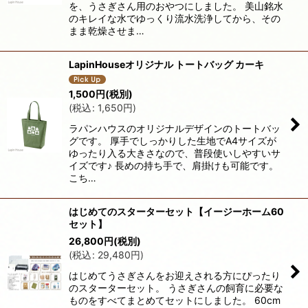
を、うさぎさん用のおやつにしました。 美山銘水
のキレイな水でゆっくり流水洗浄してから、その
まま乾燥させま…
LapinHouseオリジナル トートバッグ カーキ
1,500
円
(税別)
(
税込
:
1,650
円
)
ラパンハウスのオリジナルデザインのトートバッ
グです。 厚手でしっかりした生地でA4サイズが
ゆったり入る大きさなので、普段使いしやすいサ
イズです♪ 長めの持ち手で、肩掛けも可能です。
こち…
はじめてのスターターセット【イージーホーム60
セット】
26,800
円
(税別)
(
税込
:
29,480
円
)
はじめてうさぎさんをお迎えされる方にぴったり
のスターターセット。 うさぎさんの飼育に必要な
ものをすべてまとめてセットにしました。 60cm