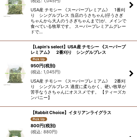
(
税込
:
1,045
円
)
USA産 チモシー 《スーパープレミアム》 1番刈
り シングルプレス 当店のうさちゃん(仔うさぎ
ちゃんから大人のうさぎちゃんまで)が、メインで
食べている牧草です。 スーパープレミアムグレー
ドで…
【Lapin's select】USA産 チモシー 《スーパープ
レミアム》 2番刈り シングルプレス
950
円
(税別)
(
税込
:
1,045
円
)
USA産 チモシー 《スーパープレミアム》 2番刈
り シングルプレス 適度に柔らかく、硬い牧草が
苦手なうさちゃんにオススメです。 【ティーズカ
ンパニー】
【Rabbit Choice】イタリアンライグラス
800
円
(税別)
(
税込
:
880
円
)