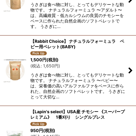
うさぎは食べ物に対し、とってもデリケートな動
並び順
:
物です。 ナチュラルフォーミュラ 〜アダルト〜
は、高繊維質・低カルシウムの良質のチモシーを
ベースに作られた自然企画のソフトペレットで
絞り込む
す。 うさぎに…
【Rabbit Choice】 ナチュラルフォーミュラ ベ
ビー用ペレット(BABY)
1,500
円
(税別)
(
税込
:
1,650
円
)
うさぎは食べ物に対し、とってもデリケートな動
物です。 ナチュラルフォーミュラ 〜ベビー〜
は、栄養価の高いアルファルファをベースに作ら
れた、自然企画のソフトペレットです。 うさぎに
とって大切な…
【Lapin's select】USA産 チモシー 《スーパープ
レミアム》 1番刈り シングルプレス
950
円
(税別)