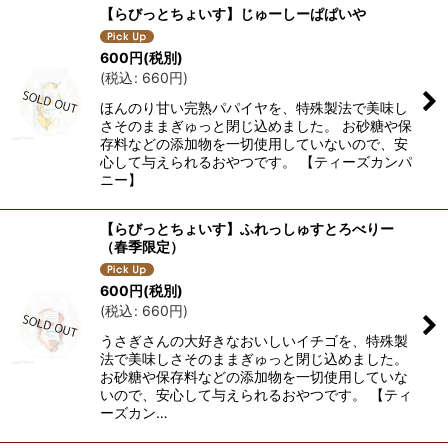
【らびっとちょいす】じゅーしーぱぱいや
600
円
(税別)
(
税込
:
660
円
)
ほんのり甘い完熟パパイヤを、特殊製法で美味し
さそのままぎゅっと閉じ込めました。 お砂糖や保
存料などの添加物を一切使用していないので、安
心して与えられるおやつです。 【ティーズカンパ
ニー】
【らびっとちょいす】ふれっしゅすとろべりー
（春季限定）
600
円
(税別)
(
税込
:
660
円
)
うさぎさんの大好きなおいしいイチゴを、特殊製
法で美味しさそのままぎゅっと閉じ込めました。
お砂糖や保存料などの添加物を一切使用していな
いので、安心して与えられるおやつです。 【ティ
ーズカン…