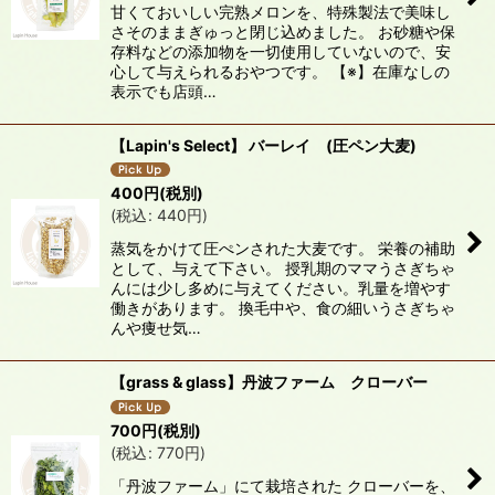
甘くておいしい完熟メロンを、特殊製法で美味し
さそのままぎゅっと閉じ込めました。 お砂糖や保
存料などの添加物を一切使用していないので、安
心して与えられるおやつです。 【※】在庫なしの
表示でも店頭…
【Lapin's Select】 バーレイ (圧ペン大麦)
400
円
(税別)
(
税込
:
440
円
)
蒸気をかけて圧ぺンされた大麦です。 栄養の補助
として、与えて下さい。 授乳期のママうさぎちゃ
んには少し多めに与えてください。乳量を増やす
働きがあります。 換毛中や、食の細いうさぎちゃ
んや痩せ気…
【grass & glass】丹波ファーム クローバー
700
円
(税別)
(
税込
:
770
円
)
「丹波ファーム」にて栽培された クローバーを、