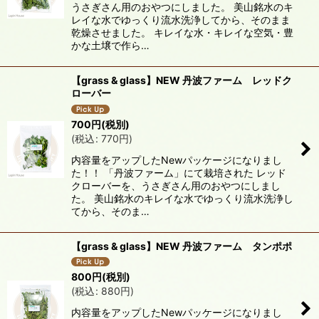
うさぎさん用のおやつにしました。 美山銘水のキ
レイな水でゆっくり流水洗浄してから、そのまま
乾燥させました。 キレイな水・キレイな空気・豊
かな土壌で作ら…
【grass & glass】NEW 丹波ファーム レッドク
ローバー
700
円
(税別)
(
税込
:
770
円
)
内容量をアップしたNewパッケージになりまし
た！！ 「丹波ファーム」にて栽培された レッド
クローバーを、うさぎさん用のおやつにしまし
た。 美山銘水のキレイな水でゆっくり流水洗浄し
てから、そのま…
【grass & glass】NEW 丹波ファーム タンポポ
800
円
(税別)
(
税込
:
880
円
)
内容量をアップしたNewパッケージになりまし