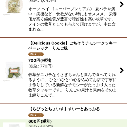
(
税込
:
1,045
円
)
オーツ ヘイ 《スーパープレミアム》 夏バテや病
中・病後など、食欲がない時にもオススメ。 栄養
価が高く繊維質が豊富で嗜好性も高い牧草です。
メインの牧草としても与えて頂けますが、中に含
まれる…
【Delicious Cookie】ごちそうチモシークッキー
ベーシック りんご味
700
円
(税別)
(
税込
:
770
円
)
牧草がニガテなうさぎちゃんも喜んで食べてくれ
るように、 ひとつひとつ心を込めてお店で丁寧に
手作りしている新鮮なチモシーがたっぷり入った
牧草クッキーです。 りんごの果汁と果肉をそのま
ま練りこんで…
【らびっとちょいす】すいーとあっぷる
600
円
(税別)
(
税込
:
660
円
)