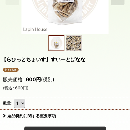
【らびっとちょいす】すいーとばなな
販売価格
:
600
円
(税別)
(
税込
:
660
円
)
数量
:
返品特約に関する重要事項