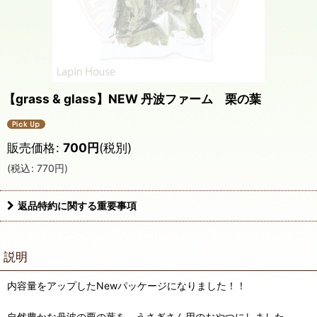
【grass & glass】NEW 丹波ファーム 栗の葉
販売価格
:
700
円
(税別)
(
税込
:
770
円
)
返品特約に関する重要事項
説明
内容量をアップしたNewパッケージになりました！！
自然豊かな丹波の栗の葉を、うさぎさん用のおやつにしました。