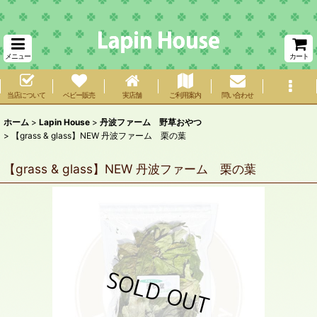
メニュー
カート
当店について
ベビー販売
実店舗
ご利用案内
問い合わせ
ホーム
>
Lapin House
>
丹波ファーム 野草おやつ
>
【grass & glass】NEW 丹波ファーム 栗の葉
【grass & glass】NEW 丹波ファーム 栗の葉