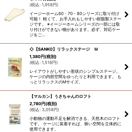
(
税込
:
1,958
円
)
イージーホーム60・70・80シリーズに取り付け
可能！ 軽くて、お手入れもしやすい樹脂製ステー
ジです。 ※イージーホームシリーズの一部には取
り付けができない物があります。必ず、対応ケー
ジをご…
◇【SANKO】リラックステージ Ｍ
1,380
円
(税別)
(
税込
:
1,518
円
)
レイアウトがしやすい形状のシンプルステージ。
ケージの内部空間をゆったりと利用できます。 も
っとリラックスのMサイズ。
【マルカン】うさちゃんのロフト
2,780
円
(税別)
(
税込
:
3,058
円
)
小動物の運動不足を解消できる、天然木のロフト
です。 ケージに装着すれば、狭い空間を立体的に
使用できます。