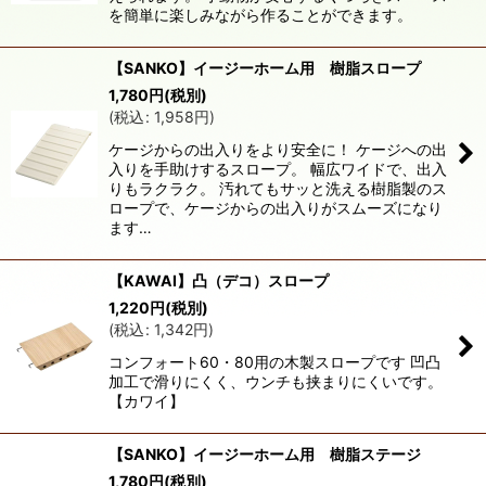
を簡単に楽しみながら作ることができます。
絞り込む
【SANKO】イージーホーム用 樹脂スロープ
1,780
円
(税別)
(
税込
:
1,958
円
)
ケージからの出入りをより安全に！ ケージへの出
入りを手助けするスロープ。 幅広ワイドで、出入
りもラクラク。 汚れてもサッと洗える樹脂製のス
ロープで、ケージからの出入りがスムーズになり
ます…
【KAWAI】凸（デコ）スロープ
1,220
円
(税別)
(
税込
:
1,342
円
)
コンフォート60・80用の木製スロープです 凹凸
加工で滑りにくく、ウンチも挟まりにくいです。
【カワイ】
【SANKO】イージーホーム用 樹脂ステージ
1,780
円
(税別)