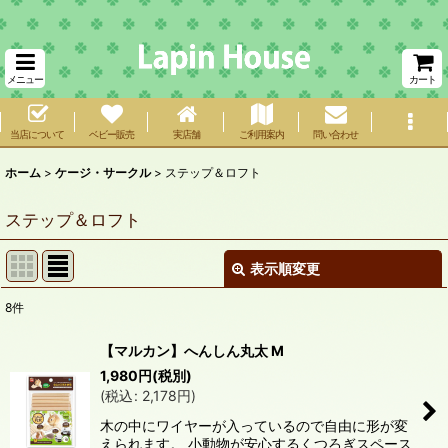
メニュー
カート
当店について
ベビー販売
実店舗
ご利用案内
問い合わせ
ホーム
>
ケージ・サークル
>
ステップ＆ロフト
ステップ＆ロフト
表示順変更
閉じる
8
件
表示数
:
【マルカン】へんしん丸太 M
在庫あり
1,980
円
(税別)
(
税込
:
2,178
円
)
並び順
:
木の中にワイヤーが入っているので自由に形が変
えられます。 小動物が安心するくつろぎスペース