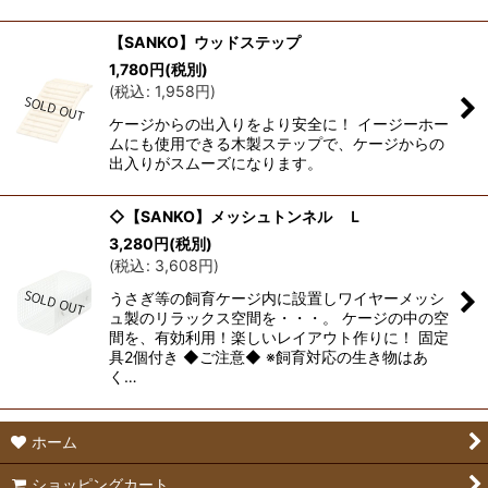
【SANKO】ウッドステップ
1,780
円
(税別)
(
税込
:
1,958
円
)
ケージからの出入りをより安全に！ イージーホー
ムにも使用できる木製ステップで、ケージからの
出入りがスムーズになります。
◇【SANKO】メッシュトンネル Ｌ
3,280
円
(税別)
(
税込
:
3,608
円
)
うさぎ等の飼育ケージ内に設置しワイヤーメッシ
ュ製のリラックス空間を・・・。 ケージの中の空
間を、有効利用！楽しいレイアウト作りに！ 固定
具2個付き ◆ご注意◆ ※飼育対応の生き物はあ
く…
ホーム
ショッピングカート