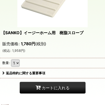
【SANKO】イージーホーム用 樹脂スロープ
販売価格
:
1,780
円
(税別)
(
税込
:
1,958
円
)
数量
:
返品特約に関する重要事項
カートに入れる