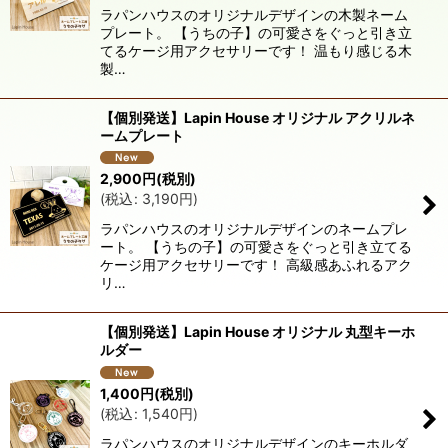
ラパンハウスのオリジナルデザインの木製ネーム
絞り込む
プレート。 【うちの子】の可愛さをぐっと引き立
てるケージ用アクセサリーです！ 温もり感じる木
製…
【個別発送】Lapin House オリジナル アクリルネ
ームプレート
2,900
円
(税別)
(
税込
:
3,190
円
)
ラパンハウスのオリジナルデザインのネームプレ
ート。 【うちの子】の可愛さをぐっと引き立てる
ケージ用アクセサリーです！ 高級感あふれるアク
リ…
【個別発送】Lapin House オリジナル 丸型キーホ
ルダー
1,400
円
(税別)
(
税込
:
1,540
円
)
ラパンハウスのオリジナルデザインのキーホルダ