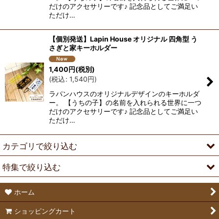
だけのアクセサリーです♪ 記念品としてご満足い
ただけ…
【個別発送】Lapin House オリジナル 四角型 う
さぎと家キーホルダー
1,400
円
(税別)
(
税込
:
1,540
円
)
ラパンハウスのオリジナルデザインのキーホルダ
ー。 【うちの子】の名前を入れられる世界に一つ
だけのアクセサリーです♪ 記念品としてご満足い
ただけ…
カテゴリで絞り込む
特集で絞り込む
Lapin House
ホーム
ネームプレート工房
ネザーランドドワーフ
ショッピングカート
フード
ホーランドロップ