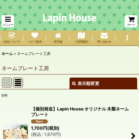
メニュー
カート
当店について
ベビー販売
実店舗
ご利用案内
問い合わせ
ホーム
>
ネームプレート工房
ネームプレート工房
表示順変更
閉じる
6
件
表示数
:
【個別発送】Lapin House オリジナル 木製ネーム
プレート
在庫あり
1,700
円
(税別)
並び順
:
(
税込
:
1,870
円
)