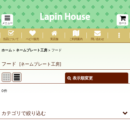
メニュー
カート
当店について
ベビー販売
実店舗
ご利用案内
問い合わせ
ホーム
>
ネームプレート工房
>
フード
フード
[
ネームプレート工房
]
表示順変更
閉じる
0
件
サブカテゴリ
:
表示数
:
カテゴリで絞り込む
在庫あり
フード (全商品)