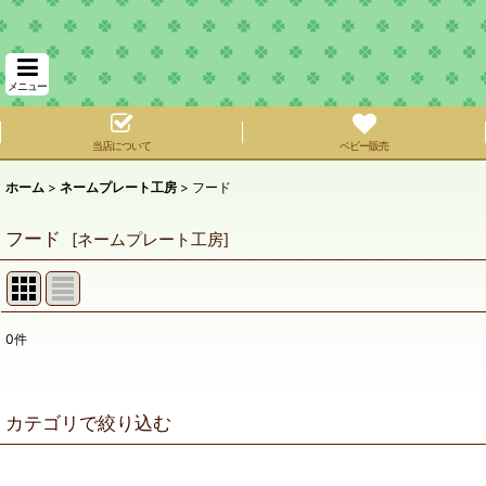
メニュー
当店について
ベビー販売
ホーム
>
ネームプレート工房
>
フード
フード
[
ネームプレート工房
]
0
件
サブカテゴリ
:
表示数
:
カテゴリで絞り込む
在庫あり
フード (全商品)