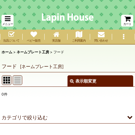
メニュー
カート
当店について
ベビー販売
実店舗
ご利用案内
問い合わせ
ホーム
>
ネームプレート工房
>
フード
フード
[
ネームプレート工房
]
表示順変更
閉じる
0
件
サブカテゴリ
:
表示数
:
カテゴリで絞り込む
在庫あり
フード (全商品)