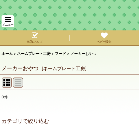
メニュー
当店について
ベビー販売
ホーム
>
ネームプレート工房
>
フード
>
メーカーおやつ
メーカーおやつ
[
ネームプレート工房
]
0
件
表示数
:
在庫あり
カテゴリで絞り込む
並び順
:
フード (全商品)