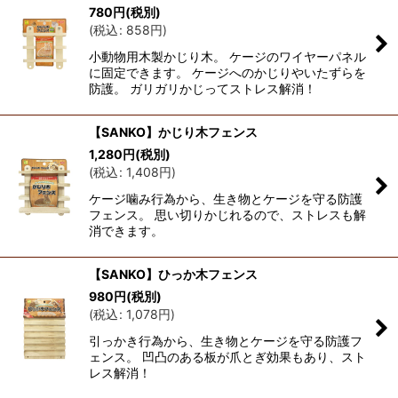
780
円
(税別)
(
税込
:
858
円
)
小動物用木製かじり木。 ケージのワイヤーパネル
に固定できます。 ケージへのかじりやいたずらを
防護。 ガリガリかじってストレス解消！
【SANKO】かじり木フェンス
1,280
円
(税別)
(
税込
:
1,408
円
)
ケージ噛み行為から、生き物とケージを守る防護
フェンス。 思い切りかじれるので、ストレスも解
消できます。
【SANKO】ひっか木フェンス
980
円
(税別)
(
税込
:
1,078
円
)
引っかき行為から、生き物とケージを守る防護フ
ェンス。 凹凸のある板が爪とぎ効果もあり、スト
レス解消！