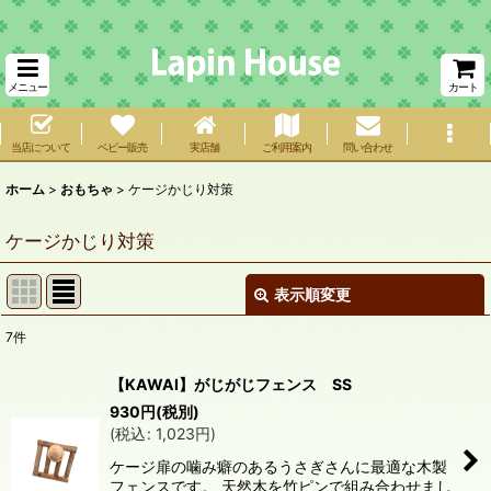
メニュー
カート
当店について
ベビー販売
実店舗
ご利用案内
問い合わせ
ホーム
>
おもちゃ
>
ケージかじり対策
ケージかじり対策
表示順変更
閉じる
7
件
表示数
:
【KAWAI】がじがじフェンス SS
在庫あり
930
円
(税別)
(
税込
:
1,023
円
)
並び順
:
ケージ扉の噛み癖のあるうさぎさんに最適な木製
フェンスです。 天然木を竹ピンで組み合わせまし