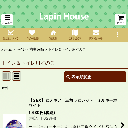
メニュー
カート
当店について
ベビー販売
実店舗
ご利用案内
問い合わせ
ホーム
>
トイレ・消臭 用品
>
トイレ＆トイレ用すのこ
トイレ＆トイレ用すのこ
表示順変更
閉じる
15
件
表示数
:
【GEX】ヒノキア 三角ラビレット ミルキーホ
ワイト
在庫あり
1,480
円
(税別)
(
税込
:
1,628
円
)
並び順
:
ケージのコーナーにすっきり三角タイプ！ ワンタ