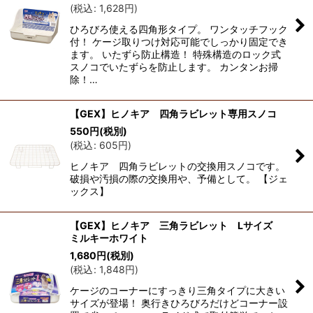
(
税込
:
1,628
円
)
ひろびろ使える四角形タイプ。 ワンタッチフック
付！ ケージ取りつけ対応可能でしっかり固定でき
ます。 いたずら防止構造！ 特殊構造のロック式
スノコでいたずらを防止します。 カンタンお掃
除！…
【GEX】ヒノキア 四角ラビレット専用スノコ
550
円
(税別)
(
税込
:
605
円
)
ヒノキア 四角ラビレットの交換用スノコです。
破損や汚損の際の交換用や、予備として。 【ジェ
ックス】
【GEX】ヒノキア 三角ラビレット Lサイズ
ミルキーホワイト
1,680
円
(税別)
(
税込
:
1,848
円
)
ケージのコーナーにすっきり三角タイプに大きい
サイズが登場！ 奥行きひろびろだけどコーナー設