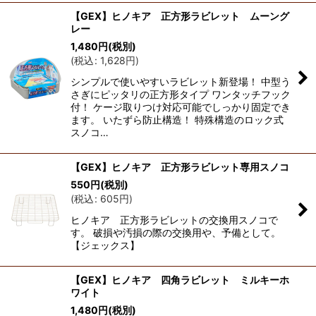
【GEX】ヒノキア 正方形ラビレット ムーング
レー
1,480
円
(税別)
(
税込
:
1,628
円
)
シンプルで使いやすいラビレット新登場！ 中型う
さぎにピッタリの正方形タイプ ワンタッチフック
付！ ケージ取りつけ対応可能でしっかり固定でき
ます。 いたずら防止構造！ 特殊構造のロック式
スノコ…
【GEX】ヒノキア 正方形ラビレット専用スノコ
550
円
(税別)
(
税込
:
605
円
)
ヒノキア 正方形ラビレットの交換用スノコで
す。 破損や汚損の際の交換用や、予備として。
【ジェックス】
【GEX】ヒノキア 四角ラビレット ミルキーホ
ワイト
1,480
円
(税別)