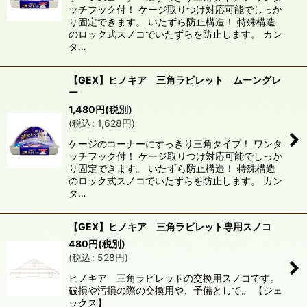
ッチフック付！ ケージ取りつけ対応可能でしっか
絞り込む
り固定できます。 いたずら防止構造！ 特殊構造
のロック式スノコでいたずらを防止します。 カン
タ…
【GEX】ヒノキア 三角ラビレット ムーングレ
ー
1,480
円
(税別)
(
税込
:
1,628
円
)
ケージのコーナーにすっきり三角タイプ！ ワンタ
ッチフック付！ ケージ取りつけ対応可能でしっか
り固定できます。 いたずら防止構造！ 特殊構造
のロック式スノコでいたずらを防止します。 カン
タ…
【GEX】ヒノキア 三角ラビレット専用スノコ
480
円
(税別)
(
税込
:
528
円
)
ヒノキア 三角ラビレットの交換用スノコです。
破損や汚損の際の交換用や、予備として。 【ジェ
ックス】