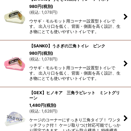
980
円
(税別)
(
税込
:
1,078
円
)
ウサギ・モルモット用コーナー設置型トイレで
す。 出入り口を低く、背面・側面を高く設計、生
き物にとても使いやすいトイレです。
【SANKO】うさぎの三角トイレ ピンク
980
円
(税別)
(
税込
:
1,078
円
)
ウサギ・モルモット用コーナー設置型トイレで
す。 出入り口を低く、背面・側面を高く設計、生
き物にとても使いやすいトイレです。
【GEX】ヒノキア 三角ラビレット ミントグリ
ーン
1,480
円
(税別)
(
税込
:
1,628
円
)
ケージのコーナーにすっきり三角タイプ！ ワンタ
ッチフック付！ ケージ取りつけ対応可能でしっか
り固定できます。 いたずら防止構造！ 特殊構造