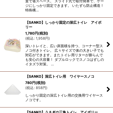
置で省スペース。 スライド式で取付簡単で、ケー
ジにしっかり固定できます。 いたずら防止構造！
特殊構…
【SANKO】しっかり固定の深広トイレ アイボ
リー
1,780
円
(税別)
(
税込
:
1,958
円
)
深いトレイと、広い床面積を持つ、コーナー型ス
ノコ付きトイレ。 広々サイズで体の大きい子でも
対応ができます。またトイレ用リターが膨らんで
も安心の大容量！ ダブルロックでスノコはずしの
イタズラ対策。 …
【SANKO】深広トイレ用 ワイヤースノコ
780
円
(税別)
(
税込
:
858
円
)
しっかり固定の深広トイレ用の交換用ワイヤース
ノコです。
【SANKO】うさぎの三角トイレ アイボリー