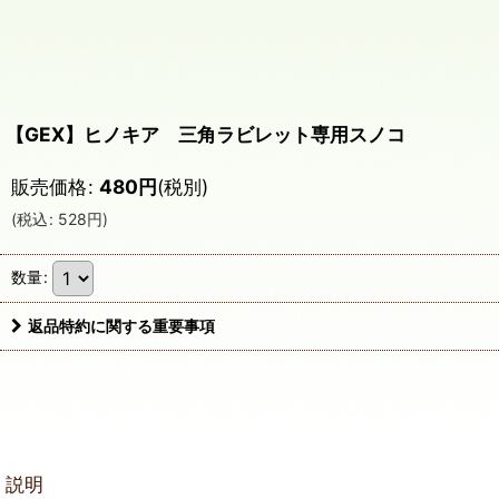
【GEX】ヒノキア 三角ラビレット専用スノコ
販売価格
:
480
円
(税別)
(
税込
:
528
円
)
数量
:
返品特約に関する重要事項
説明