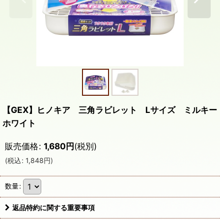
【GEX】ヒノキア 三角ラビレット Lサイズ ミルキー
ホワイト
販売価格
:
1,680
円
(税別)
(
税込
:
1,848
円
)
数量
:
返品特約に関する重要事項