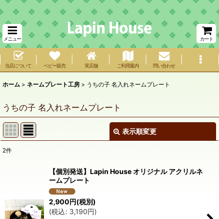
メニュー
カート
当店について
ベビー販売
実店舗
ご利用案内
問い合わせ
ホーム
>
ネームプレート工房
>
うちの子 名入れネームプレート
うちの子 名入れネームプレート
表示順変更
閉じる
2
件
表示数
:
【個別発送】Lapin House オリジナル アクリルネ
ームプレート
在庫あり
2,900
円
(税別)
並び順
:
(
税込
:
3,190
円
)