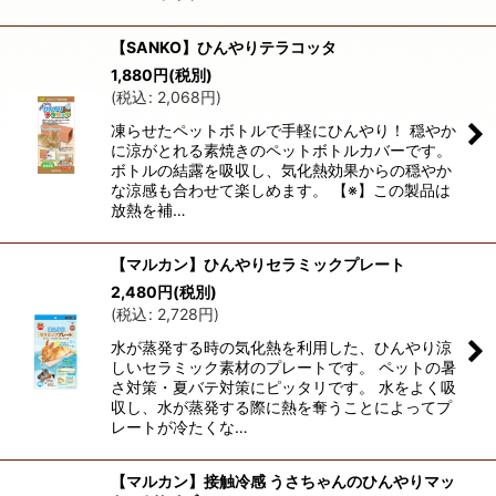
【SANKO】ひんやりテラコッタ
1,880
円
(税別)
(
税込
:
2,068
円
)
凍らせたペットボトルで手軽にひんやり！ 穏やか
に涼がとれる素焼きのペットボトルカバーです。
ボトルの結露を吸収し、気化熱効果からの穏やか
な涼感も合わせて楽しめます。 【※】この製品は
放熱を補…
【マルカン】ひんやりセラミックプレート
2,480
円
(税別)
(
税込
:
2,728
円
)
水が蒸発する時の気化熱を利用した、ひんやり涼
しいセラミック素材のプレートです。 ペットの暑
さ対策・夏バテ対策にピッタリです。 水をよく吸
収し、水が蒸発する際に熱を奪うことによってプ
レートが冷たくな…
【マルカン】接触冷感 うさちゃんのひんやりマッ