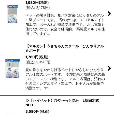
1,980
円
(税別)
(
税込
:
2,178
円
)
ペットの暑さ対策、夏バテ対策にピッタリのアル
ミ製プレートです。 汚れがつきにくいアルマイト
加工で、お手入れが簡単で清潔です。 水も電気も
使わないので、安全で経済的。 高純度アルミを使
用しています…
【マルカン】うさちゃんのクール ひんやりアル
ミボード
1,780
円
(税別)
(
税込
:
1,958
円
)
夏の暑さをやわらげるペットにやさしいひんやり
アルミ製のボードです。 冷却効果と放熱効果の高
いエアースルー構造です。 アルミ表面は、汚れの
付きにくいアルマイト加工で、お手入れが簡単で
清潔です。 す…
◇【ハイペット】ひや〜っと気分 L型固定式
NEO
3,580
円
(税別)