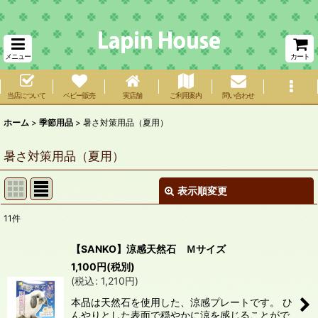
メニュー
カート
当店について
ベビー販売
実店舗
ご利用案内
問い合わせ
ホーム
>
季節用品
>
暑さ対策用品（夏用）
暑さ対策用品（夏用）
表示順変更
閉じる
11
件
表示数
:
【SANKO】涼感天然石 Ｍサイズ
在庫あり
1,100
円
(税別)
(
税込
:
1,210
円
)
並び順
:
本品は天然石を使用した、涼感プレートです。 ひ
んやりとした表面で穏やかに涼を感じることがで