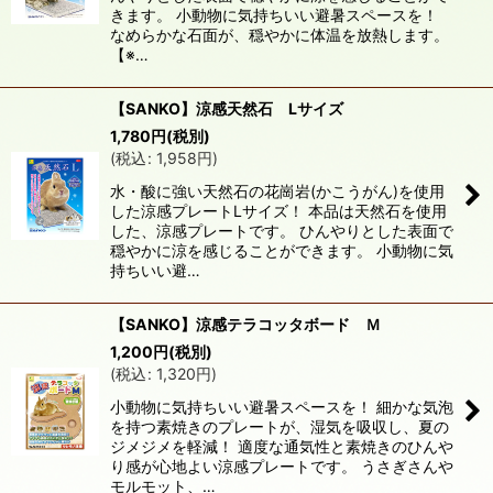
きます。 小動物に気持ちいい避暑スペースを！
絞り込む
なめらかな石面が、穏やかに体温を放熱します。
【※…
【SANKO】涼感天然石 Lサイズ
1,780
円
(税別)
(
税込
:
1,958
円
)
水・酸に強い天然石の花崗岩(かこうがん)を使用
した涼感プレートLサイズ！ 本品は天然石を使用
した、涼感プレートです。 ひんやりとした表面で
穏やかに涼を感じることができます。 小動物に気
持ちいい避…
【SANKO】涼感テラコッタボード Ｍ
1,200
円
(税別)
(
税込
:
1,320
円
)
小動物に気持ちいい避暑スペースを！ 細かな気泡
を持つ素焼きのプレートが、湿気を吸収し、夏の
ジメジメを軽減！ 適度な通気性と素焼きのひんや
り感が心地よい涼感プレートです。 うさぎさんや
モルモット、…