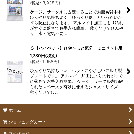
(
税込
:
3,938
円
)
ケージ、サークルに固定することでお腹も背中も
ひんやり気持ちよく、ひっくり返しといったいた
ずら防止になります。 アルマイト加工により汚れ
がすぐに落ちてお手入れ簡単。 敷くだけでひんや
り 水・電気不要…
◇【ハイペット】ひや〜っと気分 ミニペット用
1,780
円
(税別)
(
税込
:
1,958
円
)
ひんやり気持ちいい ペットにやさしいアルミ製
プレートです。 アルマイト加工により汚れがすぐ
に落ちてお手入れ簡単。 ケージ、サークル内の限
られたスペースを有効に使えるジャストサイズ！
敷くだけでひ…
ホーム
ショッピングカート
マイページ