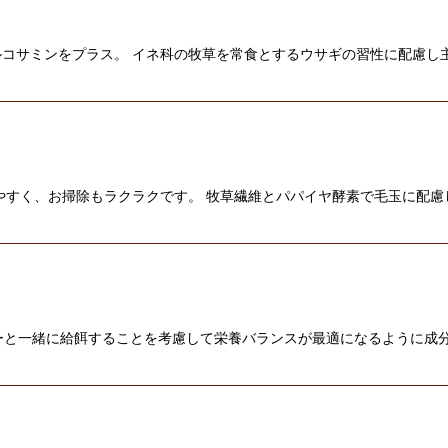
コサミンをプラス。 イネ科の牧草を常食とするウサギの習性に配慮し
やすく、お掃除もラクラクです。 牧草繊維とパパイヤ酵素で毛玉に配慮
ーと一緒に給餌することを考慮して栄養バランスが最適になるように成