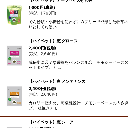
【ハイペット】オーツヘイのきわみ
1,600
円
(税別)
(
税込
:
1,760
円
)
でん粉類・小麦粉を使わずにWフリーで成形した牧草の
りとしてお使い…
【ハイペット】恵 グロース
2,400
円
(税別)
(
税込
:
2,640
円
)
成長期に必要な栄養をバランス配合 チモシーベースの
ットタイプ。 粗…
【ハイペット】恵 メンテナンス
2,400
円
(税別)
(
税込
:
2,640
円
)
カロリー控えめ、高繊維設計 チモシーベースのうさぎ
プ。 粗挽きチモ…
【ハイペット】恵 シニア