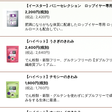
【イースター】バニーセレクション ロップイヤー
2,200
円
(税別)
(
税込
:
2,420
円
)
肥満になりがちな体質に配慮したロップイヤー専用 ロ
ルロースも配合してい…
【ハイペット】うさぎのきわみ
2,400
円
(税別)
(
税込
:
2,640
円
)
でん粉類・穀類フリー、グルテンフリーの【ダブルフリ
繊維質プレミアム…
【ハイペット】チモシーのきわみ
1,600
円
(税別)
(
税込
:
1,760
円
)
でん粉類・穀類・グルテンを使わずにダブルフリーで成
みをする生体に最適…