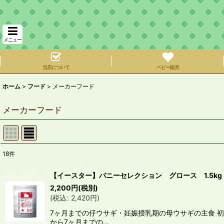
メニュー
当店について
ベビー販売
ホーム
>
フード
>
メーカーフード
メーカーフード
18
件
表示数
:
【イースター】バニーセレクション グロース 1.5kg
在庫あり
2,200
円
(税別)
(
税込
:
2,420
円
)
並び順
:
7ヶ月までの仔ウサギ・妊娠授乳期の母ウサギの主食 
から7ヶ月までの…