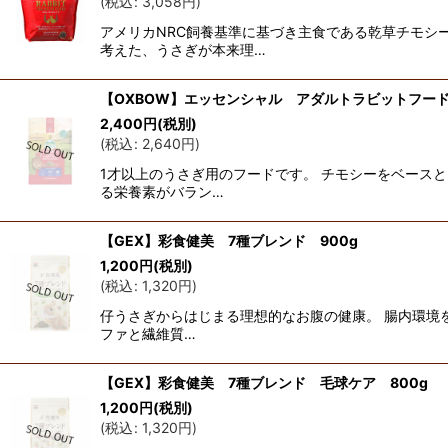
(
税込
:
3,058
円
)
アメリカNRC飼養基準に基づき主食である乾草チモシ
考えた、うさぎが本来理…
【OXBOW】エッセンシャル アダルトラビットフード 
2,400
円
(税別)
(
税込
:
2,640
円
)
1才以上のうさぎ用のフードです。 チモシーをベースと
る栄養素がバラン…
【GEX】彩食健美 7種ブレンド 900g
1,200
円
(税別)
(
税込
:
1,320
円
)
仔うさぎからはじまる理想的なお腹の健康。 腸内環境
ファと繊維質…
【GEX】彩食健美 7種ブレンド 毛球ケア 800g
1,200
円
(税別)
(
税込
:
1,320
円
)