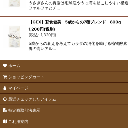
うさぎさんの胃腸は毛球症やうっ滞を起こしやすい構造
ファルファとチ…
【GEX】彩食健美 5歳からの7種ブレンド 800g
1,200
円
(税別)
(
税込
:
1,320
円
)
5歳からの衰えを考えてカラダの消化を助ける植物酵素
養の高いアル…
ホーム
ショッピングカート
マイページ
最近チェックしたアイテム
特定商取引法表示
ご利用案内