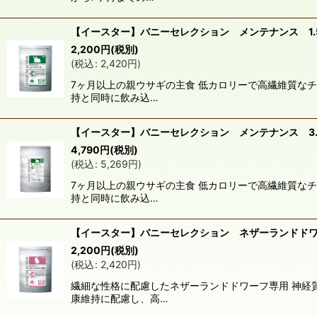
【イースター】バニーセレクション メンテナンス 1.5
2,200
円
(税別)
(
税込
:
2,420
円
)
7ヶ月以上の親ウサギの主食 低カロリーで高繊維質な
持と同時に飲み込…
【イースター】バニーセレクション メンテナンス 3.
4,790
円
(税別)
(
税込
:
5,269
円
)
7ヶ月以上の親ウサギの主食 低カロリーで高繊維質な
持と同時に飲み込…
【イースター】バニーセレクション ネザーランドド
2,200
円
(税別)
(
税込
:
2,420
円
)
繊細な性格に配慮したネザーランドドワーフ専用 神経
康維持に配慮し、高…