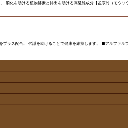
。 消化を助ける植物酵素と排出を助ける高繊維成分【孟宗竹（モウソウ
をプラス配合。 代謝を助けることで健康を維持します。 ■アルファルフ