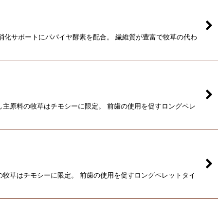
消化サポートにパパイヤ酵素を配合。 繊維質が豊富で牧草の代わ
し主原料の牧草はチモシーに限定。 前歯の使用を促すロングペレ
の牧草はチモシーに限定。 前歯の使用を促すロングペレットタイ