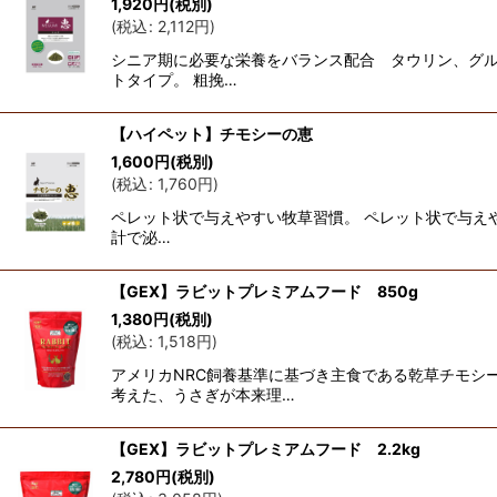
1,920
円
(税別)
(
税込
:
2,112
円
)
シニア期に必要な栄養をバランス配合 タウリン、グル
トタイプ。 粗挽…
【ハイペット】チモシーの恵
1,600
円
(税別)
(
税込
:
1,760
円
)
ペレット状で与えやすい牧草習慣。 ペレット状で与え
計で泌…
【GEX】ラビットプレミアムフード 850g
1,380
円
(税別)
(
税込
:
1,518
円
)
アメリカNRC飼養基準に基づき主食である乾草チモシ
考えた、うさぎが本来理…
【GEX】ラビットプレミアムフード 2.2kg
2,780
円
(税別)