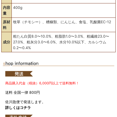
内容
400g
量
原材
牧草（チモシー）、糟糠類、にんじん、食塩、乳酸菌EC-12
料
粗たん白質8.0〜10.0%、粗脂肪1.0〜3.0%、粗繊維23.0〜
成分
27.0%、粗灰分3.0〜6.0%、水分10.0%以下、カルシウム
0.2〜0.4%
商品購入代金（税抜）6,000円以上で送料無料！
送料 全国一律 800円
佐川急便で発送します。
詳しくはコチラ