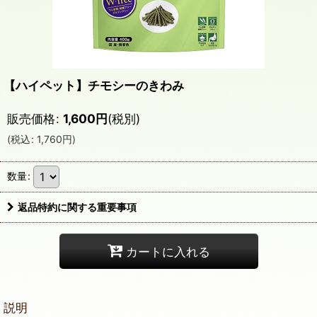
【ハイペット】チモシーのきわみ
販売価格
:
1,600
円
(税別)
(
税込
:
1,760
円
)
数量
:
返品特約に関する重要事項
カートに入れる
説明