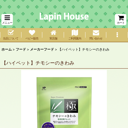
メニュー
カート
当店について
ベビー販売
実店舗
ご利用案内
問い合わせ
ホーム
>
フード
>
メーカーフード
>
【ハイペット】チモシーのきわみ
【ハイペット】チモシーのきわみ