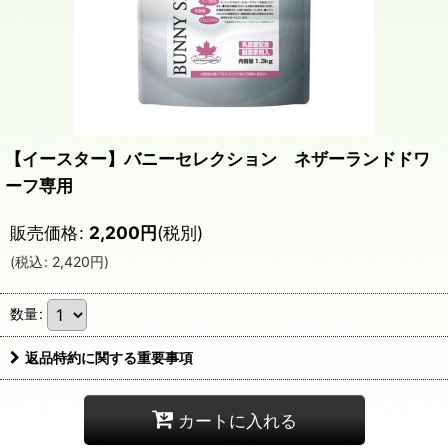
【イースター】バニーセレクション ネザーランドドワ
ーフ専用
販売価格
:
2,200
円
(税別)
(
税込
:
2,420
円
)
数量
:
返品特約に関する重要事項
カートに入れる