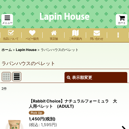
メニュー
カート
当店について
ベビー販売
実店舗
ご利用案内
問い合わせ
ホーム
>
Lapin House
>
ラパンハウスのペレット
ラパンハウスのペレット
表示順変更
閉じる
2
件
表示数
:
【Rabbit Choice】ナチュラルフォーミュラ 大
人用ペレット (ADULT)
在庫あり
1,450
円
(税別)
並び順
:
(
税込
:
1,595
円
)