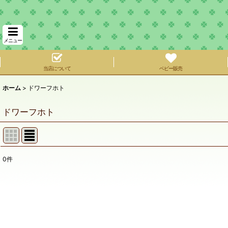
メニュー
当店について
ベビー販売
ホーム
>
ドワーフホト
ドワーフホト
0
件
表示数
:
在庫あり
並び順
: