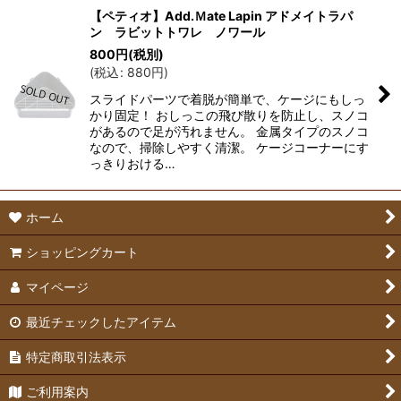
【ペティオ】Add.Ｍate Lapin アドメイトラパ
ン ラビットトワレ ノワール
在庫あり
800
円
(税別)
(
税込
:
880
円
)
並び順
:
スライドパーツで着脱が簡単で、ケージにもしっ
かり固定！ おしっこの飛び散りを防止し、スノコ
絞り込む
があるので足が汚れません。 金属タイプのスノコ
なので、掃除しやすく清潔。 ケージコーナーにす
っきりおける…
ホーム
ショッピングカート
マイページ
最近チェックしたアイテム
特定商取引法表示
ご利用案内