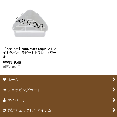
在庫あり
並び順
:
絞り込む
【ペティオ】Add.Ｍate Lapin アドメ
イトラパン ラビットトワレ ノワー
ル
800
円
(税別)
(
税込
:
880
円
)
ホーム
ショッピングカート
マイページ
最近チェックしたアイテム