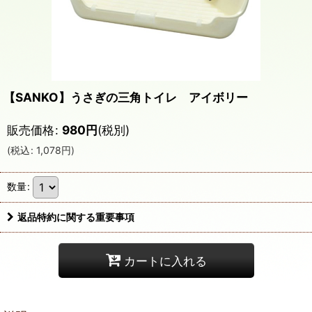
【SANKO】うさぎの三角トイレ アイボリー
販売価格
:
980
円
(税別)
(
税込
:
1,078
円
)
数量
:
返品特約に関する重要事項
カートに入れる