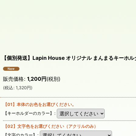
【個別発送】Lapin House オリジナル まんまるキーホ
販売価格
:
1,200
円
(税別)
(
税込
:
1,320
円
)
【01】本体のお色をお選びください。
【キーホルダーのカラー】
:
【02】文字色をお選びください（アクリルのみ）
【文字のカラー】
: