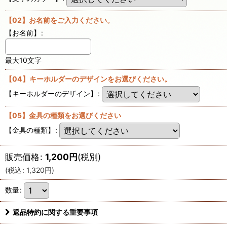
【02】お名前をご入力ください。
【お名前】
:
最大10文字
【04】キーホルダーのデザインをお選びください。
【キーホルダーのデザイン】
:
【05】金具の種類をお選びください
【金具の種類】
:
販売価格
:
1,200
円
(税別)
(
税込
:
1,320
円
)
数量
:
返品特約に関する重要事項