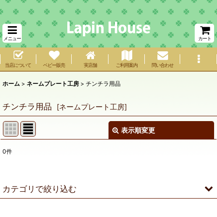
メニュー
カート
当店について
ベビー販売
実店舗
ご利用案内
問い合わせ
ホーム
>
ネームプレート工房
>
チンチラ用品
チンチラ用品
[
ネームプレート工房
]
表示順変更
閉じる
0
件
サブカテゴリ
:
表示数
:
カテゴリで絞り込む
在庫あり
チンチラ用品 (全商品)