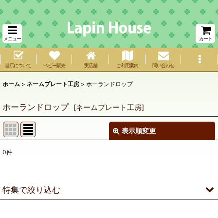
メニュー
カート
当店について
ベビー販売
実店舗
ご利用案内
問い合わせ
ホーム
>
ネームプレート工房
>
ホーランドロップ
ホーランドロップ
[
ネームプレート工房
]
表示順変更
閉じる
0
件
表示数
:
在庫あり
特集で絞り込む
並び順
:
ネザーランドドワーフ