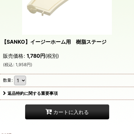
【SANKO】イージーホーム用 樹脂ステージ
販売価格
:
1,780
円
(税別)
(
税込
:
1,958
円
)
数量
:
返品特約に関する重要事項
カートに入れる