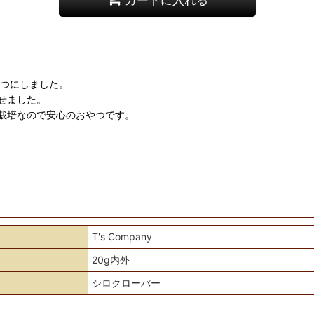
やつにしました。
せました。
栽培なので安心のおやつです。
T's Company
20g内外
シロクローバー