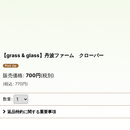
【grass & glass】丹波ファーム クローバー
販売価格
:
700
円
(税別)
(
税込
:
770
円
)
数量
:
返品特約に関する重要事項