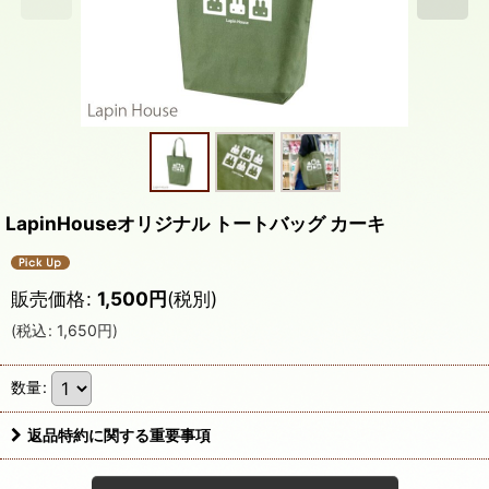
LapinHouseオリジナル トートバッグ カーキ
販売価格
:
1,500
円
(税別)
(
税込
:
1,650
円
)
数量
:
返品特約に関する重要事項