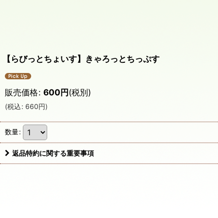
【らびっとちょいす】きゃろっとちっぷす
販売価格
:
600
円
(税別)
(
税込
:
660
円
)
数量
:
返品特約に関する重要事項