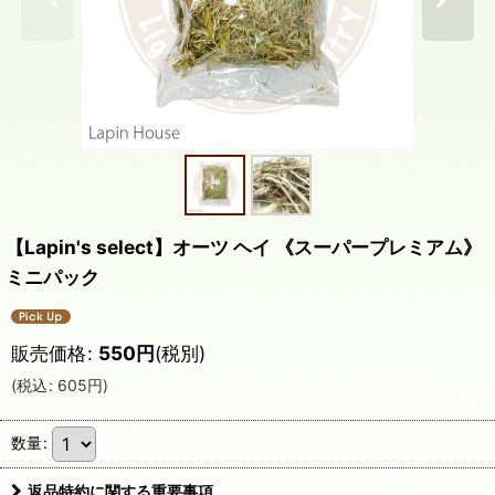
【Lapin's select】オーツ ヘイ 《スーパープレミアム》
ミニパック
販売価格
:
550
円
(税別)
(
税込
:
605
円
)
数量
:
返品特約に関する重要事項