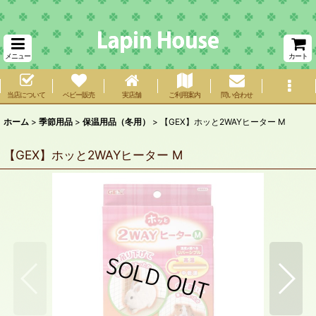
メニュー
カート
当店について
ベビー販売
実店舗
ご利用案内
問い合わせ
ホーム
>
季節用品
>
保温用品（冬用）
>
【GEX】ホッと2WAYヒーター M
【GEX】ホッと2WAYヒーター M