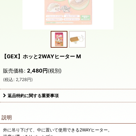
【GEX】ホッと2WAYヒーター M
販売価格
:
2,480
円
(税別)
(
税込
:
2,728
円
)
返品特約に関する重要事項
説明
外に吊り下げて、中に置いて使用できる2WAYヒーター。