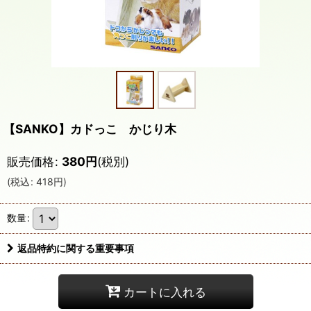
【SANKO】カドっこ かじり木
販売価格
:
380
円
(税別)
(
税込
:
418
円
)
数量
:
返品特約に関する重要事項
カートに入れる