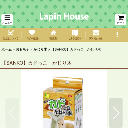
メニュー
カート
当店について
ベビー販売
実店舗
ご利用案内
問い合わせ
ホーム
>
おもちゃ
>
かじり木
>
【SANKO】カドっこ かじり木
【SANKO】カドっこ かじり木