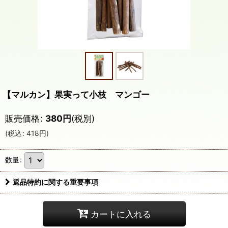
【マルカン】果実って小枝 マンゴー
販売価格
:
380
円
(税別)
(
税込
:
418
円
)
数量
:
返品特約に関する重要事項
カートに入れる