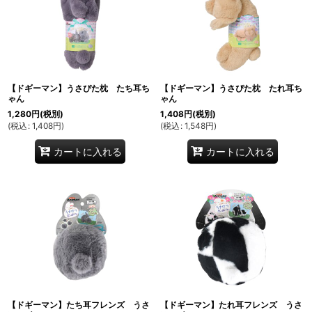
並び順
:
絞り込む
【ドギーマン】うさぴた枕 たち耳ち
【ドギーマン】うさぴた枕 たれ耳ち
ゃん
ゃん
1,280
円
(税別)
1,408
円
(税別)
(
税込
:
1,408
円
)
(
税込
:
1,548
円
)
カートに入れる
カートに入れる
【ドギーマン】たち耳フレンズ うさ
【ドギーマン】たれ耳フレンズ うさ