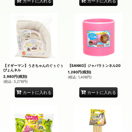
カートに入れる
カートに入れる
【ドギーマン】うさちゃんのぐぅぐぅ
【SANKO】ジャバラトンネル20
ぴょんネル
1,280
円
(税別)
2,980
円
(税別)
(
税込
:
1,408
円
)
(
税込
:
3,278
円
)
カートに入れる
カートに入れる