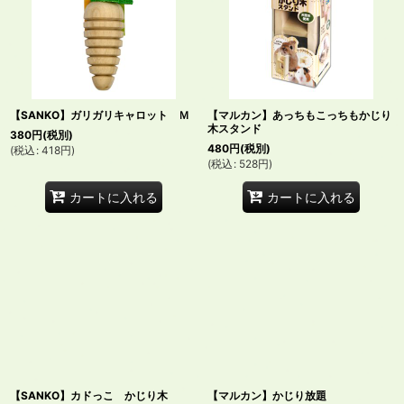
【SANKO】ガリガリキャロット Ｍ
【マルカン】あっちもこっちもかじり
木スタンド
380
円
(税別)
480
円
(税別)
(
税込
:
418
円
)
(
税込
:
528
円
)
カートに入れる
カートに入れる
【SANKO】カドっこ かじり木
【マルカン】かじり放題