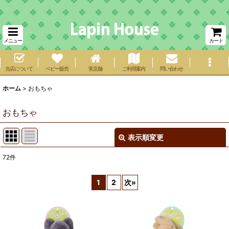
メニュー
カート
当店について
ベビー販売
実店舗
ご利用案内
問い合わせ
ホーム
>
おもちゃ
おもちゃ
表示順変更
閉じる
72
件
サブカテゴリ
:
1
2
次
»
表示数
:
在庫あり