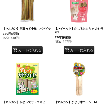
【マルカン】果実って小枝 パパイヤ
【ハイペット】かじるおもちゃ カジリ
カY
380
円
(税別)
320
円
(税別)
(
税込
:
418
円
)
(
税込
:
352
円
)
カートに入れる
カートに入れる
【マルカン】かじってサトウキビ
【マルカン】かじり木コーン M