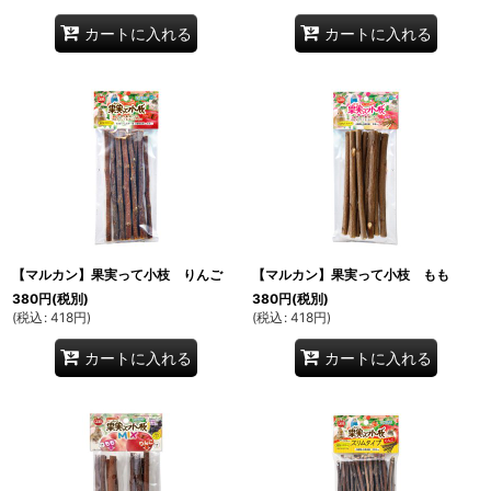
カートに入れる
カートに入れる
【マルカン】果実って小枝 りんご
【マルカン】果実って小枝 もも
380
円
(税別)
380
円
(税別)
(
税込
:
418
円
)
(
税込
:
418
円
)
カートに入れる
カートに入れる