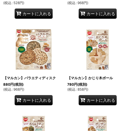
(
税込
:
528
円
)
(
税込
:
968
円
)
カートに入れる
カートに入れる
【マルカン】バラエティディスク
【マルカン】かじり木ボール
880
円
(税別)
780
円
(税別)
(
税込
:
968
円
)
(
税込
:
858
円
)
カートに入れる
カートに入れる