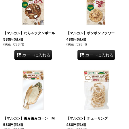
【マルカン】わら＆ラタンボール
【マルカン】ポンポンフラワー
580
円
(税別)
480
円
(税別)
(
税込
:
638
円
)
(
税込
:
528
円
)
カートに入れる
カートに入れる
【マルカン】編み編みコーン M
【マルカン】チューリング
580
円
(税別)
480
円
(税別)