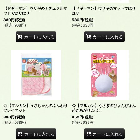
【ドギーマン】ウサギのナチュラルマ
【ドギーマン】ウサギのマットでほり
ットでほりほり
ほり
880
円
(税別)
580
円
(税別)
(
税込
:
968
円
)
(
税込
:
638
円
)
カートに入れる
カートに入れる
◇【マルカン】うさちゃんのふんわり
◇【マルカン】うさぎのぴょんぴょん
プレイマット
起きあがりこぼし
880
円
(税別)
850
円
(税別)
(
税込
:
968
円
)
(
税込
:
935
円
)
カートに入れる
カートに入れる