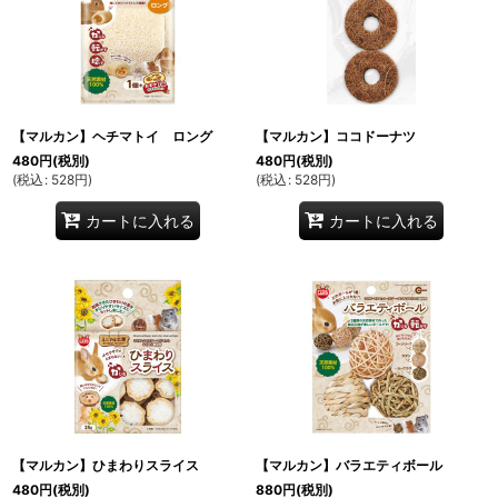
【マルカン】ヘチマトイ ロング
【マルカン】ココドーナツ
480
円
(税別)
480
円
(税別)
(
税込
:
528
円
)
(
税込
:
528
円
)
カートに入れる
カートに入れる
【マルカン】ひまわりスライス
【マルカン】バラエティボール
480
円
(税別)
880
円
(税別)