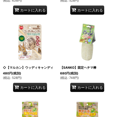
(
税込
:
638
円
)
(
税込
:
528
円
)
カートに入れる
カートに入れる
◇【マルカン】ウッディキャンディ
【SANKO】固定ヘチマ棒
480
円
(税別)
680
円
(税別)
(
税込
:
528
円
)
(
税込
:
748
円
)
カートに入れる
カートに入れる