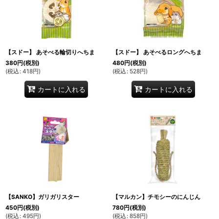
【スドー】 あそべる輪切りへちま
【スドー】 あそべるロングへちま
380
円
(税別)
480
円
(税別)
(
税込
:
418
円
)
(
税込
:
528
円
)
カートに入れる
カートに入れる
【SANKO】ガリガリスター
【マルカン】チモシーのにんじん
450
円
(税別)
780
円
(税別)
(
税込
:
495
円
)
(
税込
:
858
円
)