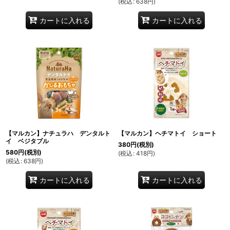
(
税込
:
638
円
)
カートに入れる
カートに入れる
【マルカン】ナチュラハ デンタルト
【マルカン】ヘチマトイ ショート
イ ベジタブル
380
円
(税別)
580
円
(税別)
(
税込
:
418
円
)
(
税込
:
638
円
)
カートに入れる
カートに入れる