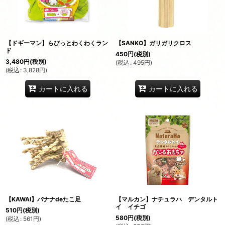
【ドギーマン】らびっとわくわくラン
【SANKO】ガリガリクロス
ド
450
円
(税別)
3,480
円
(税別)
(
税込
:
495
円
)
(
税込
:
3,828
円
)
カートに入れる
カートに入れる
【KAWAI】バナナdeたこ足
【マルカン】ナチュラハ デンタルト
イ イチゴ
510
円
(税別)
580
円
(税別)
(
税込
:
561
円
)