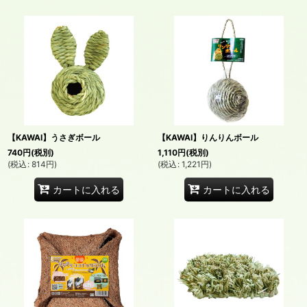
【KAWAI】うさぎボール
【KAWAI】りんりんボール
740
円
(税別)
1,110
円
(税別)
(
税込
:
814
円
)
(
税込
:
1,221
円
)
カートに入れる
カートに入れる