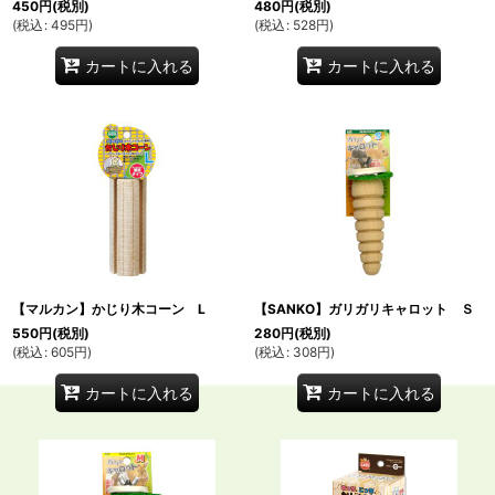
450
円
(税別)
480
円
(税別)
(
税込
:
495
円
)
(
税込
:
528
円
)
カートに入れる
カートに入れる
【マルカン】かじり木コーン L
【SANKO】ガリガリキャロット Ｓ
550
円
(税別)
280
円
(税別)
(
税込
:
605
円
)
(
税込
:
308
円
)
カートに入れる
カートに入れる