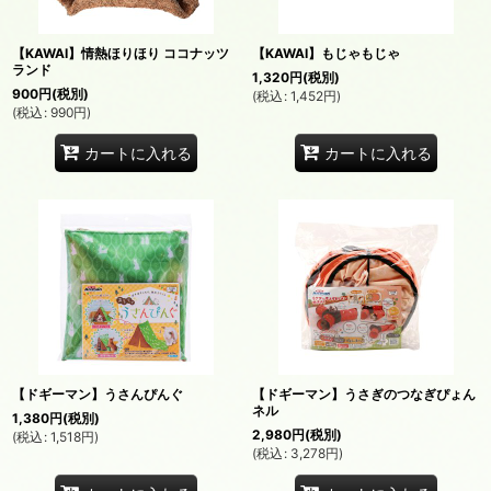
【KAWAI】情熱ほりほり ココナッツ
【KAWAI】もじゃもじゃ
ランド
1,320
円
(税別)
900
円
(税別)
(
税込
:
1,452
円
)
(
税込
:
990
円
)
カートに入れる
カートに入れる
【ドギーマン】うさんぴんぐ
【ドギーマン】うさぎのつなぎぴょん
ネル
1,380
円
(税別)
2,980
円
(税別)
(
税込
:
1,518
円
)
(
税込
:
3,278
円
)