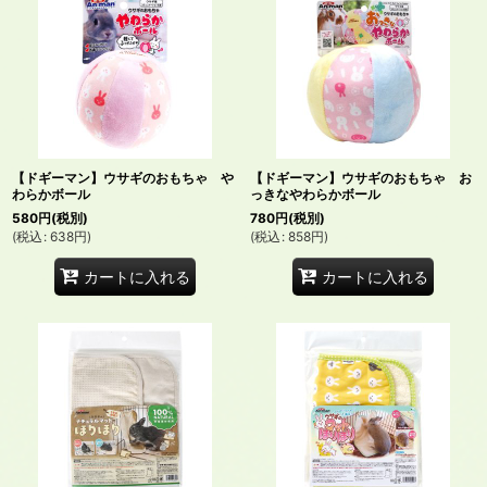
【ドギーマン】ウサギのおもちゃ や
【ドギーマン】ウサギのおもちゃ お
わらかボール
っきなやわらかボール
580
円
(税別)
780
円
(税別)
(
税込
:
638
円
)
(
税込
:
858
円
)
カートに入れる
カートに入れる