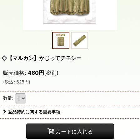
◇【マルカン】かじってチモシー
販売価格
:
480
円
(税別)
(
税込
:
528
円
)
数量
:
返品特約に関する重要事項
カートに入れる