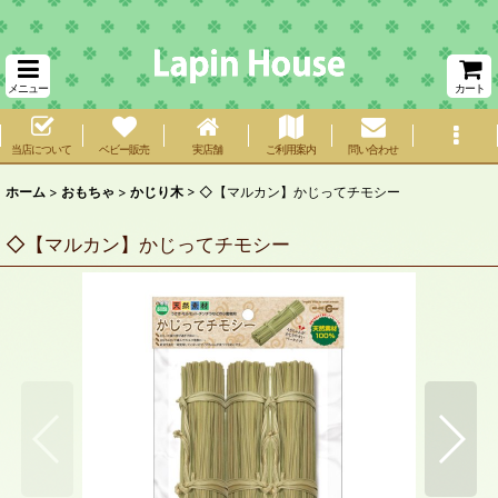
メニュー
カート
当店について
ベビー販売
実店舗
ご利用案内
問い合わせ
ホーム
>
おもちゃ
>
かじり木
>
◇【マルカン】かじってチモシー
◇【マルカン】かじってチモシー