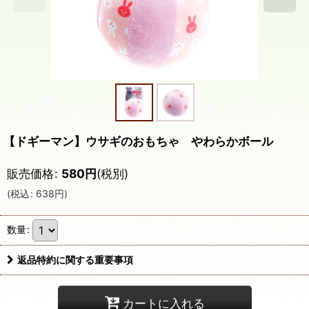
【ドギーマン】ウサギのおもちゃ やわらかボール
販売価格
:
580
円
(税別)
(
税込
:
638
円
)
数量
:
返品特約に関する重要事項
カートに入れる