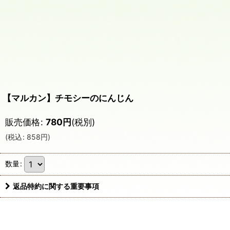
【マルカン】チモシーのにんじん
販売価格
:
780
円
(税別)
(
税込
:
858
円
)
数量
:
返品特約に関する重要事項