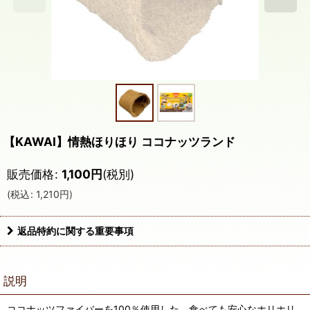
【KAWAI】情熱ほりほり ココナッツランド
販売価格
:
1,100
円
(税別)
(
税込
:
1,210
円
)
返品特約に関する重要事項
説明
ココナッツファイバーを100％使用した、食べても安心なホリホリ