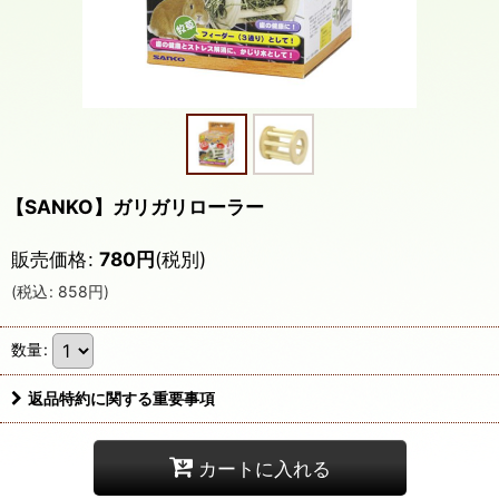
【SANKO】ガリガリローラー
販売価格
:
780
円
(税別)
(
税込
:
858
円
)
数量
:
返品特約に関する重要事項
カートに入れる