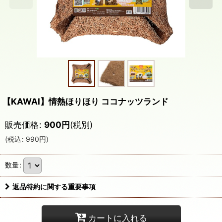
【KAWAI】情熱ほりほり ココナッツランド
販売価格
:
900
円
(税別)
(
税込
:
990
円
)
数量
:
返品特約に関する重要事項
カートに入れる