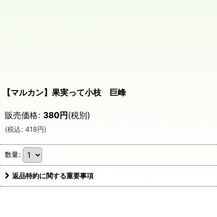
【マルカン】果実って小枝 巨峰
販売価格
:
380
円
(税別)
(
税込
:
418
円
)
数量
:
返品特約に関する重要事項