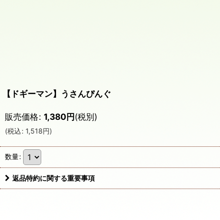
【ドギーマン】うさんぴんぐ
販売価格
:
1,380
円
(税別)
(
税込
:
1,518
円
)
数量
:
返品特約に関する重要事項