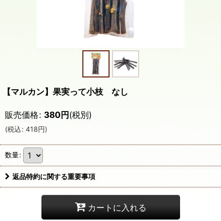
【マルカン】果実って小枝 なし
販売価格
:
380
円
(税別)
(
税込
:
418
円
)
数量
:
返品特約に関する重要事項
カートに入れる