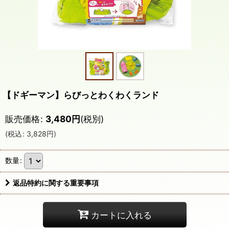
【ドギーマン】らびっとわくわくランド
販売価格
:
3,480
円
(税別)
(
税込
:
3,828
円
)
数量
:
返品特約に関する重要事項
カートに入れる