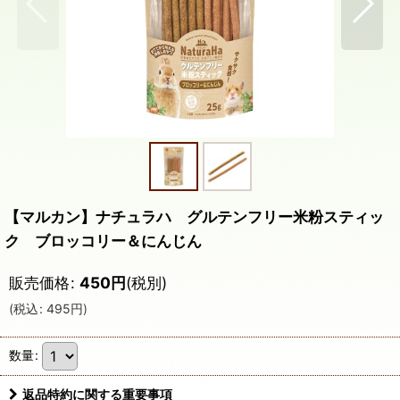
【マルカン】ナチュラハ グルテンフリー米粉スティッ
ク ブロッコリー＆にんじん
販売価格
:
450
円
(税別)
(
税込
:
495
円
)
数量
:
返品特約に関する重要事項